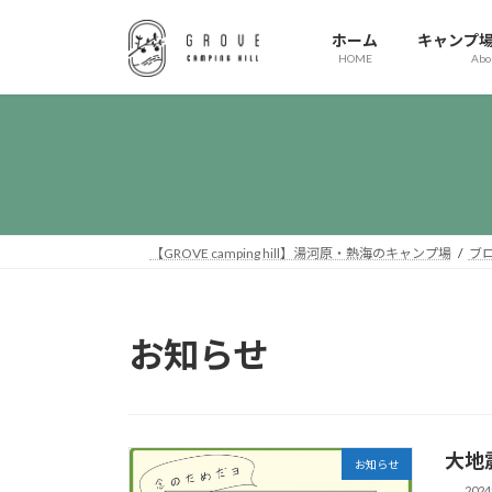
コ
ナ
ン
ビ
ホーム
キャンプ
HOME
Abo
テ
ゲ
ン
ー
ツ
シ
へ
ョ
ス
ン
キ
に
ッ
移
プ
動
【GROVE camping hill】湯河原・熱海のキャンプ場
ブ
お知らせ
大地
お知らせ
202