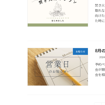
焚き火
取れな
向けた
た時に
8月
お知らせ
202
予約ペ
会が開
会を相