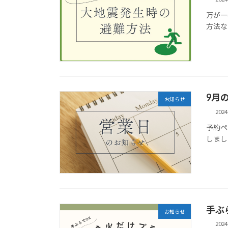
万が一
方法な
9月
お知らせ
202
予約ペ
しまし
手ぶ
お知らせ
202