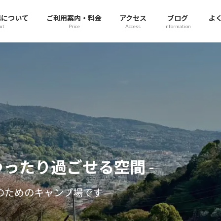
場について
ご利用案内・料金
アクセス
ブログ
よ
ut
Price
Access
Information
と焚き火と星空に心癒されるキャ
ゆったり過ごせる空間 -
- キャンプ
内から90分・神奈川県湯河原町のみかん畑の丘に
のためのキャンプ場です
常設直火ピットで野趣あ
DIYで作ったキャンプ場です