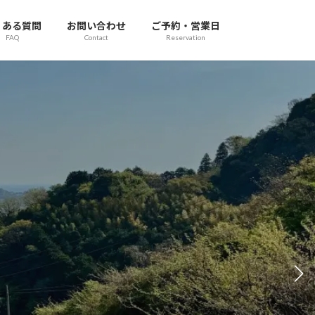
くある質問
お問い合わせ
ご予約・営業日
FAQ
Contact
Reservation
ンプ場 -
の醍醐味、直火の味わい -
ある
ふれる焚き火をお楽しみいただけます
ご利用案内・料金