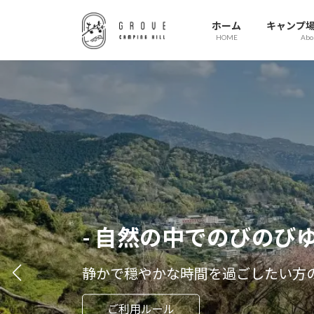
コ
ナ
ン
ビ
ホーム
キャンプ
HOME
Abo
テ
ゲ
ン
ー
ツ
シ
へ
ョ
ス
ン
キ
に
ッ
移
プ
動
- 夜景
- 自然の中でのびのび
都
静かで穏やかな時間を過ごしたい方
ご利用ルール