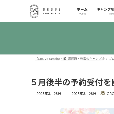
コ
ナ
ン
ビ
ホーム
キャンプ
HOME
Abo
テ
ゲ
ン
ー
ツ
シ
へ
ョ
ス
ン
キ
に
ッ
移
プ
動
【GROVE camping hill】湯河原・熱海のキャンプ場
ブ
５月後半の予約受付を
最
2025年3月28日
2025年3月28日
GRO
終
更
新
日