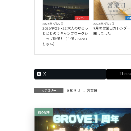
イベント
お
2026年7月27日
2026年7月27日
2026/9/21〜22 大人のゆるっ
9月の営業日カレンダー
とととのうキャンプワークシ
開しました
ョップ開催！（主催：SANO
ちゃん）
Threa
X
お知らせ
、
営業日
カテゴリー
前の記事